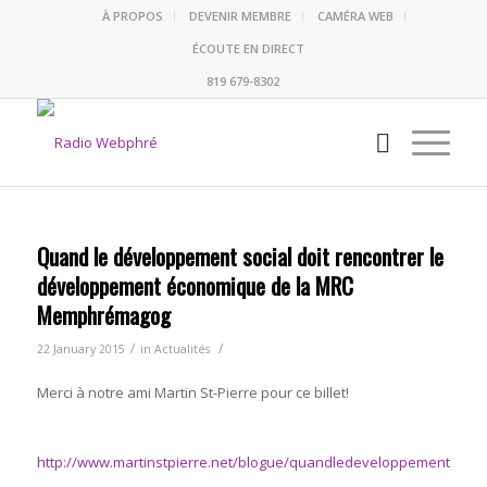
À PROPOS
DEVENIR MEMBRE
CAMÉRA WEB
ÉCOUTE EN DIRECT
819 679-8302
Quand le développement social doit rencontrer le
développement économique de la MRC
Memphrémagog
/
/
22 January 2015
in
Actualités
Merci à notre ami Martin St-Pierre pour ce billet!
http://www.martinstpierre.net/blogue/quandledeveloppementso