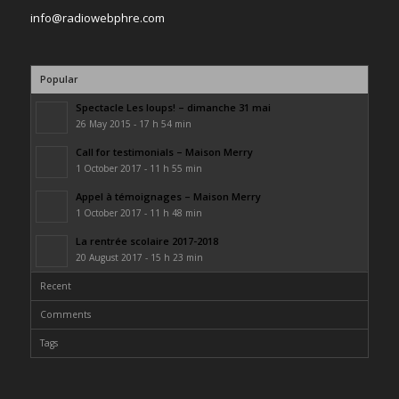
info@radiowebphre.com
Popular
Spectacle Les loups! – dimanche 31 mai
26 May 2015 - 17 h 54 min
Call for testimonials – Maison Merry
1 October 2017 - 11 h 55 min
Appel à témoignages – Maison Merry
1 October 2017 - 11 h 48 min
La rentrée scolaire 2017-2018
20 August 2017 - 15 h 23 min
Recent
Comments
Tags