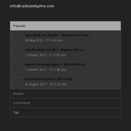
info@radiowebphre.com
Popular
Spectacle Les loups! – dimanche 31 mai
26 May 2015 - 17 h 54 min
Call for testimonials – Maison Merry
1 October 2017 - 11 h 55 min
Appel à témoignages – Maison Merry
1 October 2017 - 11 h 48 min
La rentrée scolaire 2017-2018
20 August 2017 - 15 h 23 min
Recent
Comments
Tags