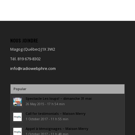
NOUS JOINDRE
Magog (Québec) J1X 3W2
Tél. 819 679-8302
info@radiowebphre.com
Popular
Spectacle Les loups! – dimanche 31 mai
26 May 2015 - 17 h 54 min
Call for testimonials – Maison Merry
1 October 2017 - 11 h 55 min
Appel à témoignages – Maison Merry
1 October 2017 - 11 h 48 min