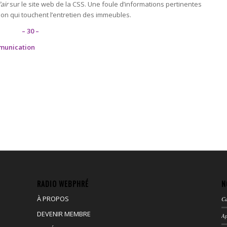
air
sur le site web de la CSS. Une foule d’informations pertinentes
ion qui touchent l’entretien des immeubles.
– 30 –
mmunication
RADIO WEBPHRÉ
N
À PROPOS
Ca
DEVENIR MEMBRE
Ap