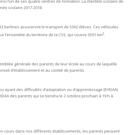
nsi l’un de ses quatre centres de formation. La clientèle scolaire de
nnée scolaire 2017-2018.
12 berlines assureront le transport de 5362 élèves. Ces véhicules
2
ur l’ensemble du territoire de la CSS, qui couvre 3501 km
.
ssemblée générale des parents de leur école au cours de laquelle
nseil d’établissement et au comité de parents.
 ou ayant des difficultés d’adaptation ou d’apprentissage (EHDAA)
HDAA des parents qui se tiendra le 2 octobre prochain à 19 h à
 en cours dans nos différents établissements, les parents peuvent