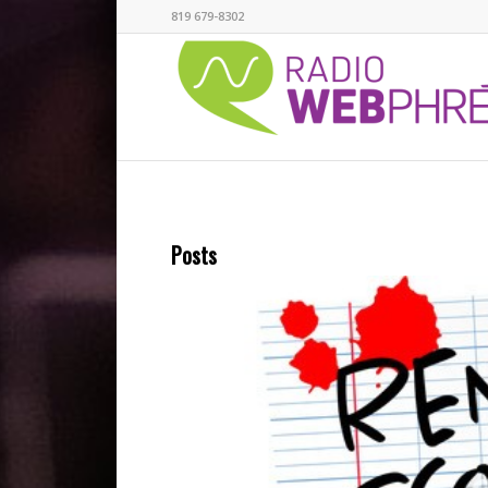
819 679-8302
Posts