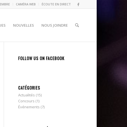
MEMBRE
CAMÉRA WEB
ÉCOUTE EN DIRECT
UES
NOUVELLES
NOUS JOINDRE
FOLLOW US ON FACEBOOK
CATÉGORIES
Actualités
(15)
Concours
(1)
Événements
(7)