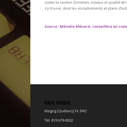
visiter la section
Entretien, travaux et qualité de l’
s’y trouve, dont les encadrements et plans d’act
Source : Mélodie Ménard, conseillère en co
NOUS JOINDRE
Magog (Québec) J1X 3W2
Tél. 819 679-8302