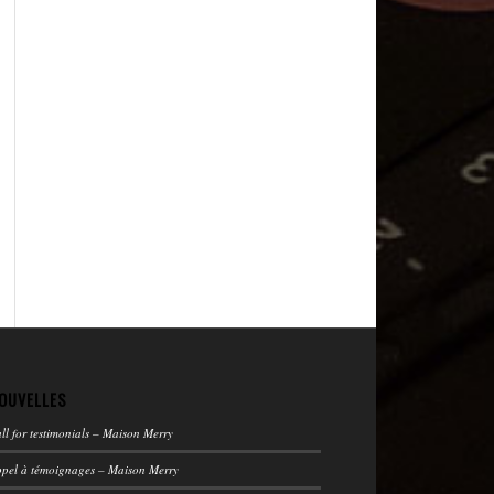
OUVELLES
ll for testimonials – Maison Merry
pel à témoignages – Maison Merry