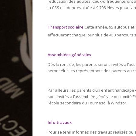
l’éducation des adultes. Ceux-ci fréquenteront ai
la CSS est donc évaluée à 9 708 élèves pour l’a
Transport scolaire
Cette année, 95 autobus et 
effectueront chaque jour plus de 450 parcours s
Assemblées générales
Dès la rentrée, les parents seront invités à l’a
seront élus les représentants des parents au co
Par ailleurs, les parents d’un enfant handicapé
sont invités à l’assemblée générale du comité E
l’école secondaire du Tournesol à Windsor.
Info-travaux
Pour se tenir informés des travaux réalisés ou