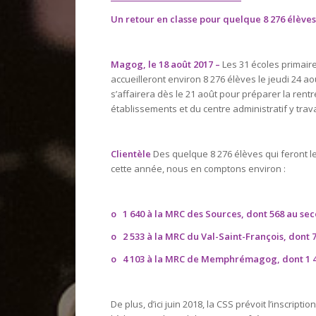
Un retour en classe pour quelque 8 276 élève
Magog, le 18 août 2017 –
Les 31 écoles primair
accueilleront environ 8 276 élèves le jeudi 24 a
s’affairera dès le 21 août pour préparer la rent
établissements et du centre administratif y tra
Clientèle
Des quelque 8 276 élèves qui feront l
cette année, nous en comptons environ :
o
1 640 à la MRC des Sources, dont 568 au se
o
2 533 à la MRC du Val-Saint-François, dont 
o
4 103 à la MRC de Memphrémagog, dont 1 4
De plus, d’ici juin 2018, la CSS prévoit l’inscrip