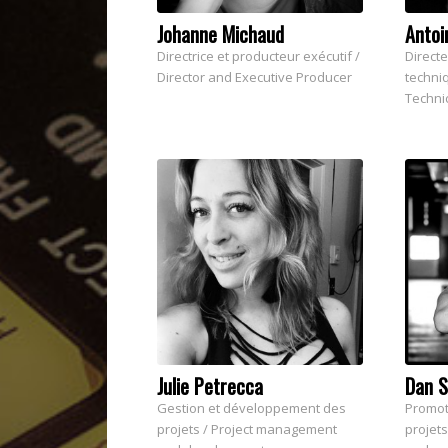
Johanne Michaud
Antoi
Directrice et producteur exécutif /
Direct
Director and Executive Producer
techniq
Techni
Julie Petrecca
Dan S
Gestion et développement des
Promot
projets / Project management
projet