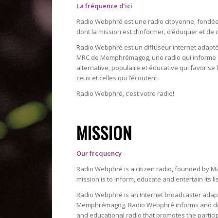
La fréquence d’ici
Radio Webphré est une radio citoyenne, fondé
dont la mission est d’informer, d’éduquer et de d
Radio Webphré est un diffuseur internet adapté à
MRC de Memphrémagog, une radio qui informe et 
alternative, populaire et éducative qui favorise 
ceux et celles qui l’écoutent.
Radio Webphré, c’est votre radio!
MISSION
Our frequency
Radio Webphré is a citizen radio, founded by 
mission is to inform, educate and entertain its li
Radio Webphré is an Internet broadcaster adapted
Memphrémagog. Radio Webphré informs and defends 
and educational radio that promotes the particip