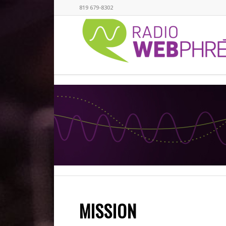
819 679-8302
MISSION