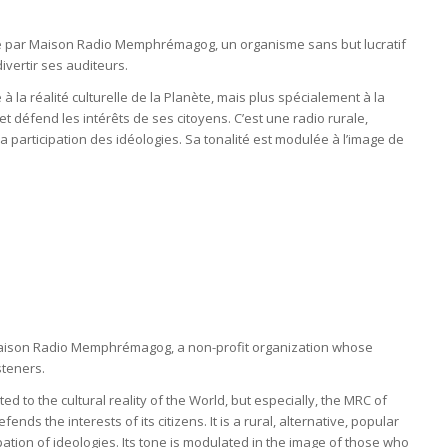
e par Maison Radio Memphrémagog, un organisme sans but lucratif
ivertir ses auditeurs.
 la réalité culturelle de la Planète, mais plus spécialement à la
défend les intérêts de ses citoyens. C’est une radio rurale,
la participation des idéologies. Sa tonalité est modulée à l’image de
Maison Radio Memphrémagog, a non-profit organization whose
steners.
 to the cultural reality of the World, but especially, the MRC of
the interests of its citizens. It is a rural, alternative, popular
ation of ideologies. Its tone is modulated in the image of those who