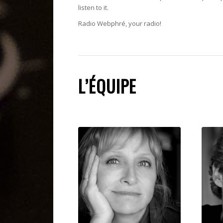
listen to it.
Radio Webphré, your radio!
L’ÉQUIPE