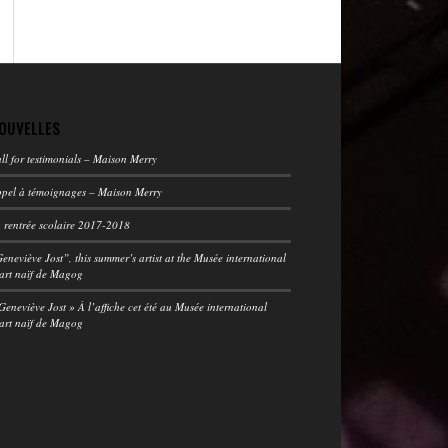
OUVELLES
ll for testimonials – Maison Merry
pel à témoignages – Maison Merry
 rentrée scolaire 2017-2018
eneviève Jost”, this summer’s artist at the Musée international
art naïf de Magog
Geneviève Jost » À l’affiche cet été au Musée international
art naïf de Magog