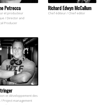
ne Petrecca
Richard Edwyn McCallum
eur et producteur
Chef éditeur / Chief editor
ue / Director and
cal Producer
tringer
ion et développement des
s / Project management