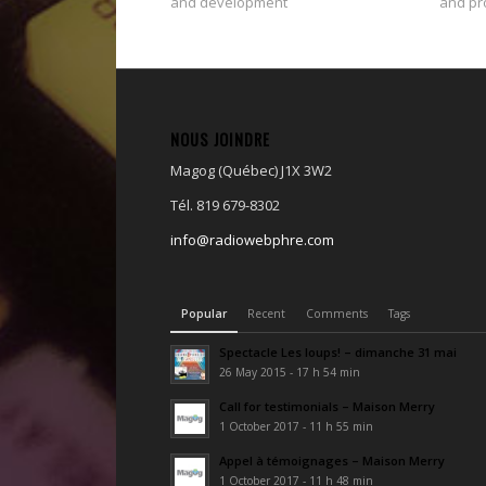
and development
and pr
NOUS JOINDRE
Magog (Québec) J1X 3W2
Tél. 819 679-8302
info@radiowebphre.com
Popular
Recent
Comments
Tags
Spectacle Les loups! – dimanche 31 mai
26 May 2015 - 17 h 54 min
Call for testimonials – Maison Merry
1 October 2017 - 11 h 55 min
Appel à témoignages – Maison Merry
1 October 2017 - 11 h 48 min