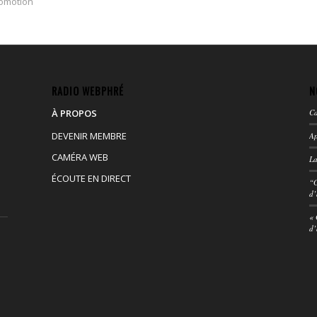
omotion
RADIO WEBPHRÉ
N
À PROPOS
Ca
DEVENIR MEMBRE
Ap
CAMÉRA WEB
La
ÉCOUTE EN DIRECT
“G
d’
« 
d’